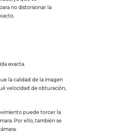
ara no distorsionar la
exacto.
ida exacta.
que la calidad de la imagen
ué velocidad de obturación,
ovimiento puede torcer la
mara. Por ello, también se
cámara.