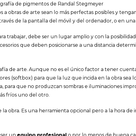
otografía de pigmentos de Randal Stegmeyer
s a obras de arte sean lo más perfectas posibles y tenga
ravés de la pantalla del móvil y del ordenador, o en una 
ra trabajar, debe ser un lugar amplio y con la posibilida
cesorios que deben posicionarse a una distancia determi
afía de arte. Aunque no es el único factor a tener cuenta
sores (softbox) para que la luz que incida en la obra sea 
bra, para que no produzcan sombras e iluminaciones impro
s fríos uno del otro.
 la obra. Es una herramienta opcional pero a la hora de im
e ser un
equipo profesional
o por lo menos de buena cal